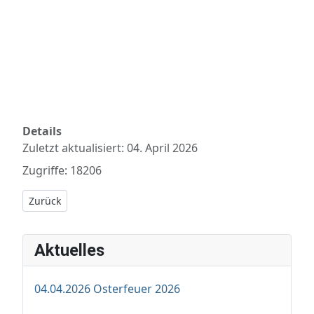
Details
Zuletzt aktualisiert: 04. April 2026
Zugriffe: 18206
Vorheriger Beitrag: 27.03.2022 Osterfeuer Meinkot 2022
Zurück
Aktuelles
04.04.2026 Osterfeuer 2026